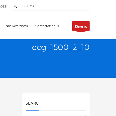
AGES
Devis
Nos Références
Contactez nous
ecg_1500_2_10
SEARCH