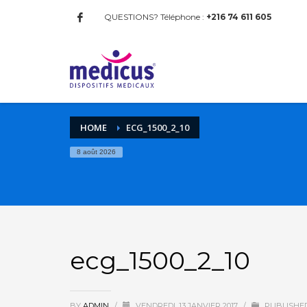
QUESTIONS? Téléphone :
+216 74 611 605
HOME
ECG_1500_2_10
8 août 2026
ecg_1500_2_10
BY
ADMIN
/
VENDREDI, 13 JANVIER 2017
/
PUBLISHED