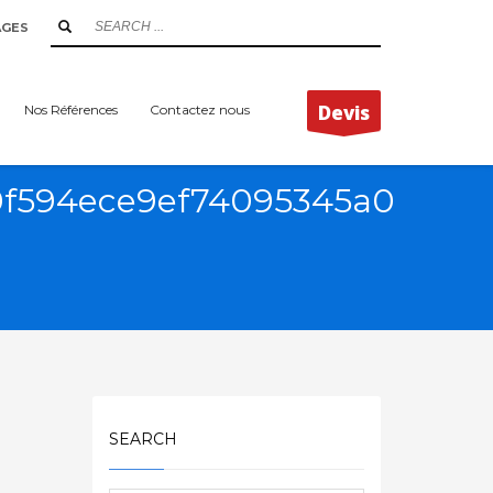
AGES
Devis
Nos Références
Contactez nous
0f594ece9ef74095345a0
SEARCH