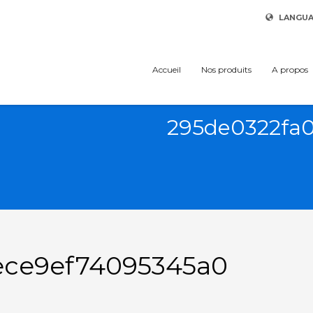
LANGU
Accueil
Nos produits
A propos
295de0322fa
ece9ef74095345a0