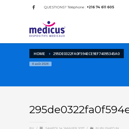
QUESTIONS? Téléphone :
+216 74 611 605
HOME
295DE0322FA0F594ECE9EF74095345A0
6 août 2026
295de0322fa0f594
BY
/
SAMEDI, 14 JANVIER 2017
/
PUBLISHED IN