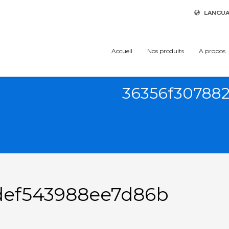
LANGU
Accueil
Nos produits
A propos
36356f30788
def543988ee7d86b