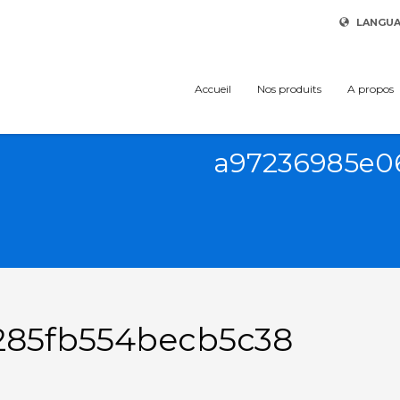
LANGU
Accueil
Nos produits
A propos
a97236985e0
285fb554becb5c38