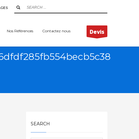
AGES
Devis
Nos Références
Contactez nous
6dfdf285fb554becb5c38
SEARCH