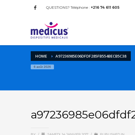
QUESTIONS? Téléphone :
+216 74 611 605
HOME
A97236985E06DFDF285FB554BECB5C38
6 août 2026
a97236985e06dfdf
BY
/
SAMEDI, 14 JANVIER 2017
/
PUBLISHED IN