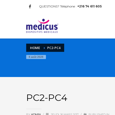
QUESTIONS? Téléphone :
+216 74 611 605
HOME
PC2-PC4
6 août 2026
PC2-PC4
BY
ADMIN
/
JEUDI, 16 MARS 2017
/
PUBLISHED IN