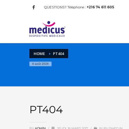
QUESTIONS? Téléphone :
+216 74 611 605
HOME
PT404
6 août 2026
PT404
BY
ADMIN
/
JEUDI, 16 MARS 2017
/
PUBLISHED IN