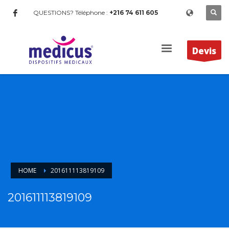
QUESTIONS? Téléphone :
+216 74 611 605
Devis
HOME
201611113819109
201611113819109