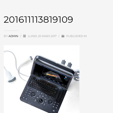
201611113819109
BY
ADMIN
/
LUNDI, 20 MARS 2017
/
PUBLISHED IN