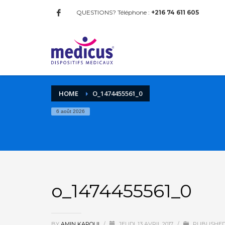
QUESTIONS? Téléphone :
+216 74 611 605
HOME
O_1474455561_0
6 août 2026
o_1474455561_0
BY
AMIN KAROUI
/
JEUDI, 13 AVRIL 2017
/
PUBLISHED