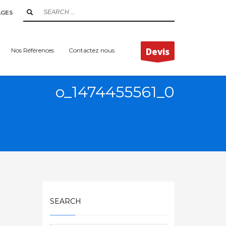
AGES
Devis
Nos Références
Contactez nous
o_1474455561_0
SEARCH