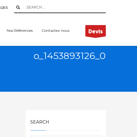
AGES
Devis
Nos Références
Contactez nous
o_1453893126_0
SEARCH