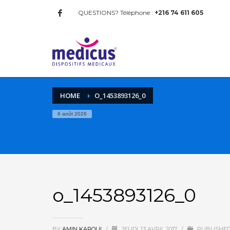
QUESTIONS? Téléphone :
+216 74 611 605
HOME
O_1453893126_0
6 août 2026
o_1453893126_0
BY
AMIN KAROUI
/
JEUDI, 13 AVRIL 2017
/
PUBLISHED