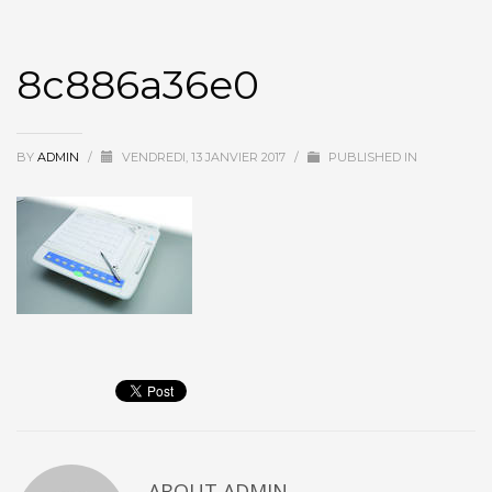
8c886a36e0
BY
ADMIN
/
VENDREDI, 13 JANVIER 2017
/
PUBLISHED IN
ABOUT
ADMIN