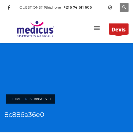
QUESTIONS? Téléphone :
+216 74 611 605
Devis
HOME
8C886A36E0
8c886a36e0