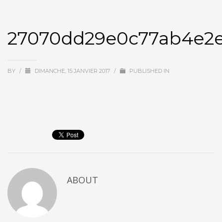
27070dd29e0c77ab4e2
BY
/
DIMANCHE, 15 JANVIER 2017
/
PUBLISHED IN
ABOUT