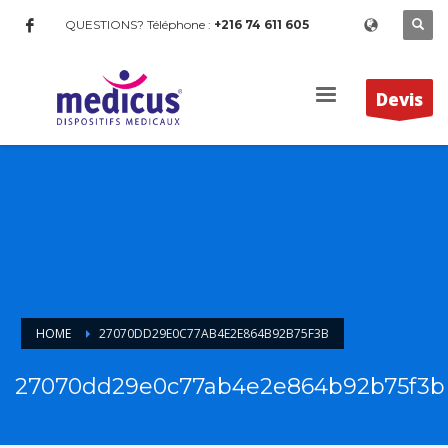
QUESTIONS? Téléphone :
+216 74 611 605
Devis
HOME
27070DD29E0C77AB4E2E864B92B75F3B
27070dd29e0c77ab4e2e864b92b75f3b