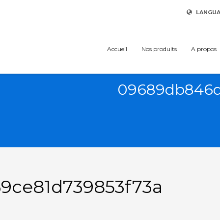
LANGU
Accueil
Nos produits
A propos
09689db846d
9ce81d739853f73a