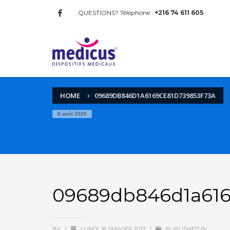
QUESTIONS? Téléphone :
+216 74 611 605
HOME
09689DB846D1A6169CE81D739853F73A
8 août 2026
09689db846d1a616
BY
/
LUNDI, 16 JANVIER 2017
/
PUBLISHED IN