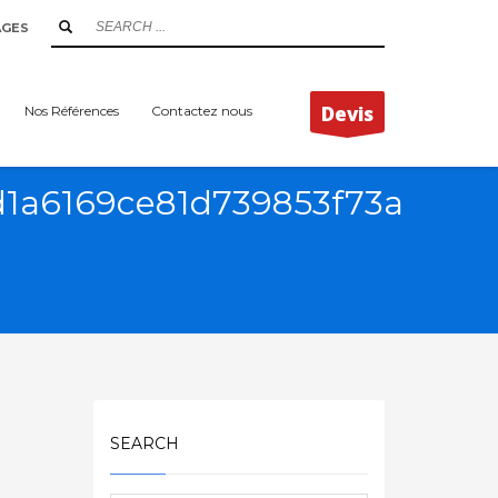
AGES
Devis
Nos Références
Contactez nous
1a6169ce81d739853f73a
SEARCH