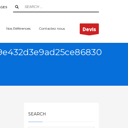
AGES
Devis
Nos Références
Contactez nous
f9e432d3e9ad25ce86830
SEARCH