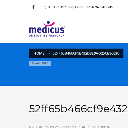
QUESTIONS? Téléphone :
+216 74 611 605
HOME
52FF65B466CF9E432D3E9AD25CE86830
6 août 2026
52ff65b466cf9e43
BY
/
JEUDI, 02 MARS 2017
/
PUBLISHED IN