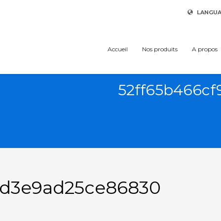
LANGU
Accueil
Nos produits
A propos
52ff65b466c
2d3e9ad25ce86830