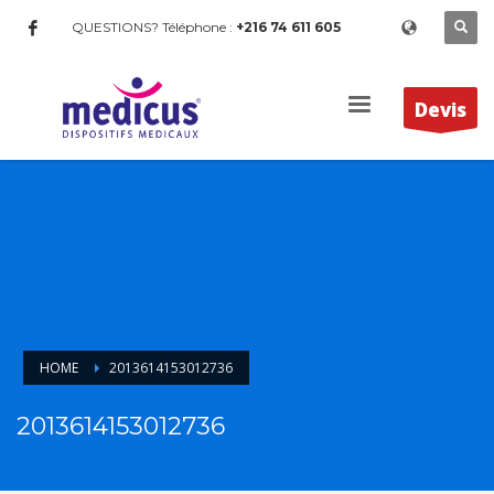
QUESTIONS? Téléphone :
+216 74 611 605
Devis
HOME
2013614153012736
2013614153012736