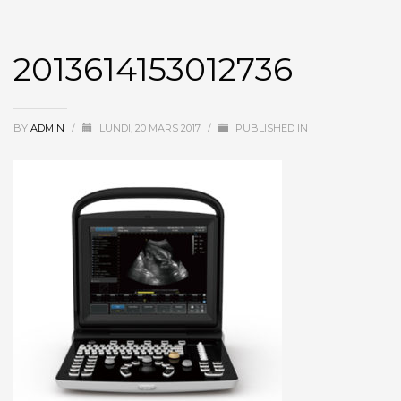
2013614153012736
BY
ADMIN
/
LUNDI, 20 MARS 2017
/
PUBLISHED IN