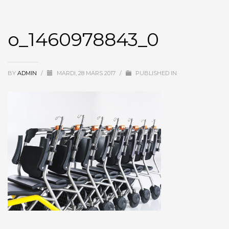
o_1460978843_0
BY
ADMIN
/
MARDI, 28 MARS 2017
/
PUBLISHED IN