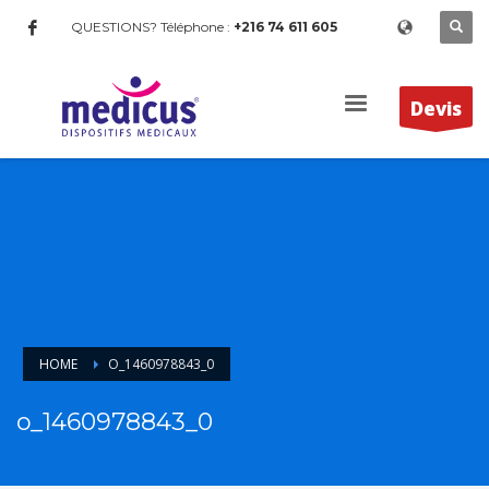
QUESTIONS? Téléphone :
+216 74 611 605
Devis
HOME
O_1460978843_0
o_1460978843_0