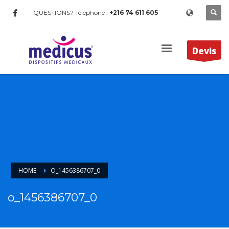
QUESTIONS? Téléphone :
+216 74 611 605
Devis
HOME
O_1456386707_0
o_1456386707_0