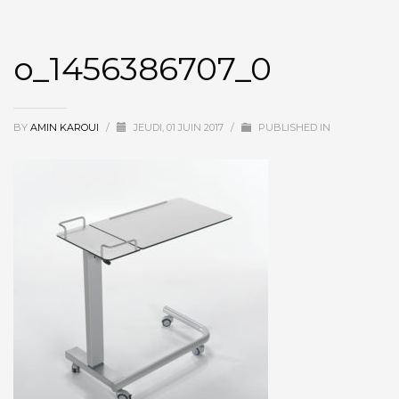
o_1456386707_0
BY
AMIN KAROUI
/
JEUDI, 01 JUIN 2017
/
PUBLISHED IN