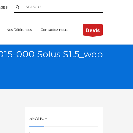
AGES
Devis
Nos Références
Contactez nous
015-000 Solus S1.5_web
SEARCH