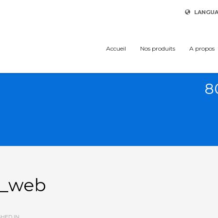
LANGU
Accueil
Nos produits
A propos
8
5_web
HED IN