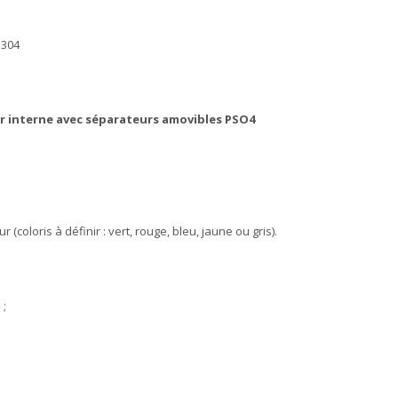
 304
r interne avec séparateurs amovibles PSO4
r (coloris à définir : vert, rouge, bleu, jaune ou gris).
 ;