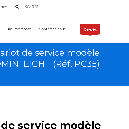
AGES
Devis
Nos Références
Contactez nous
ariot de service modèle
INI LIGHT (Réf. PC35)
 de service modèle