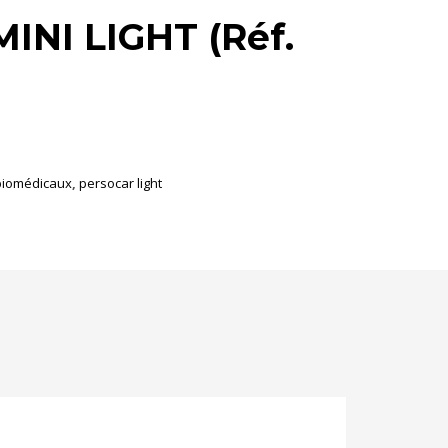
INI LIGHT (Réf.
biomédicaux
,
persocar light