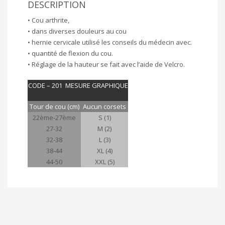
DESCRIPTION
• Cou arthrite,
• dans diverses douleurs au cou
• hernie cervicale utilisé les conseils du médecin avec.
• quantité de flexion du cou.
• Réglage de la hauteur se fait avec l’aide de Velcro.
CODE – 201
MESURE GRAPHIQUE
Tour de cou (cm)
Aucun corsets
22ème-27ème
S (1)
27-32
M (2)
32-38
L (3)
38-44
XL (4)
44-50
XXL (5)