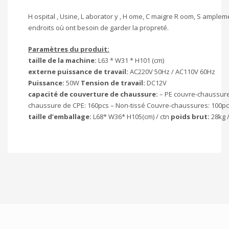
H ospital , Usine, L aborator y , H ome, C maigre R oom, S amplem
endroits où ont besoin de garder la propreté.
Paramètres du produit:
taille de la machine:
L63 * W31 * H101 (cm)
externe puissance de travail:
AC220V 50Hz / AC110V 60Hz
Puissance:
50W
Tension de travail:
DC12V
capacité de couverture de chaussure:
– PE couvre-chaussure
chaussure de CPE: 160pcs – Non-tissé Couvre-chaussures: 100p
taille d’emballage:
L68* W36* H105(cm) / ctn
poids brut:
28kg 