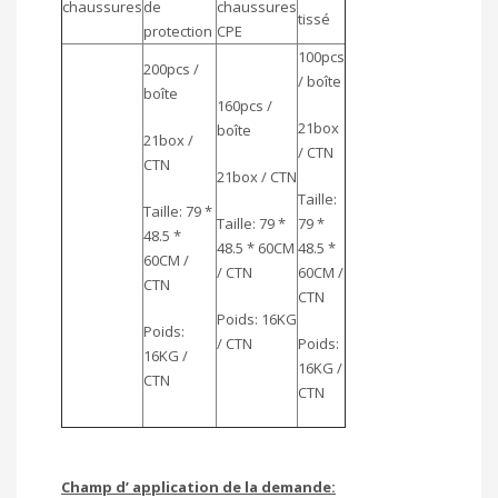
chaussures
de
chaussures
tissé
protection
CPE
100pcs
200pcs /
/ boîte
boîte
160pcs /
21box
boîte
21box /
/ CTN
CTN
21box / CTN
Taille:
Taille: 79 *
Taille: 79 *
79 *
48.5 *
48.5 * 60CM
48.5 *
60CM /
/ CTN
60CM /
CTN
CTN
Poids: 16KG
Poids:
/ CTN
Poids:
16KG /
16KG /
CTN
CTN
Champ d’ application
de la
demande: