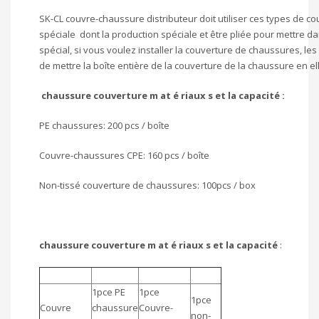
SK-CL couvre-chaussure distributeur doit utiliser ces types de 
spéciale dont la production spéciale et être pliée pour mettre d
spécial, si vous voulez installer la couverture de chaussures, les
de mettre la boîte entière de la couverture de la chaussure en el
chaussure couverture m
at é riaux
s
et la
capacité
:
PE chaussures: 200 pcs / boîte
Couvre-chaussures CPE: 160 pcs / boîte
Non-tissé couverture de chaussures: 100pcs / box
chaussure couverture m
at é riaux
s
et la
capacité
:
1pce PE
1pce
1pce
Couvre
chaussure
Couvre-
non-