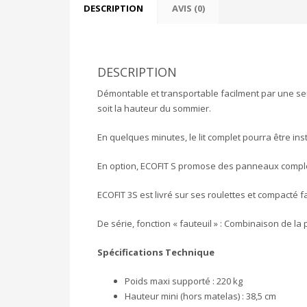
DESCRIPTION
AVIS (0)
DESCRIPTION
Démontable et transportable facilment par une seul
soit la hauteur du sommier.
En quelques minutes, le lit complet pourra être inst
En option, ECOFIT S promose des panneaux complém
ECOFIT 3S est livré sur ses roulettes et compacté 
De série, fonction « fauteuil » : Combinaison de la 
Spécifications Technique
Poids maxi supporté :
220 kg
Hauteur mini (hors matelas) :
38,5 cm