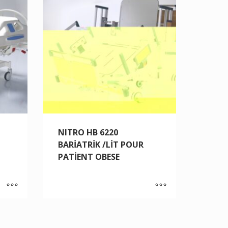
NITRO HB 6220
BARİATRİK /LİT POUR
PATİENT OBESE