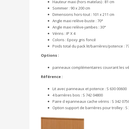
Hauteur maxi (hors matelas) :
81 cm
Sommier :
90 x 200 cm
Dimensions hors-tout :
101 x 211 cm
Angle maxi relève-buste :
70°
Angle maxi relève-jambes :
30°
Vérins :
IP X 4
Coloris :
Epoxy gris foncé
Poids total du pack lit/barrières/potence :
7
Options :
panneaux complémentaires couvrant les vér
Référence :
Lit avec panneaux et potence :
S 630 00600
4 barrières bois :
S 742 04800
Paire d epanneaux cache vérins :
S 342 075
Option support de barrières pour trolley :
S 