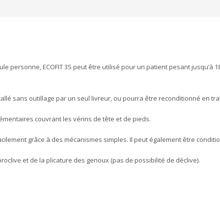
e personne, ECOFIT 3S peut être utilisé pour un patient pesant jusqu’à 185
allé sans outillage par un seul livreur, ou pourra être reconditionné en tra
entaires couvrant les vérins de tête et de pieds.
facilement grâce à des mécanismes simples. Il peut également être conditio
proclive et de la plicature des genoux (pas de possibilité de déclive).