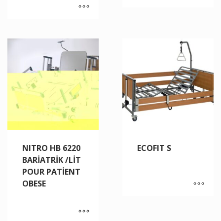
NITRO HB 6220
ECOFIT S
BARİATRİK /LİT
POUR PATİENT
OBESE