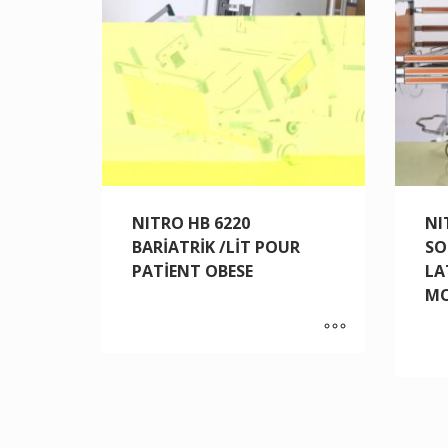
NITRO HB 6220
NI
BARİATRİK /LİT POUR
SO
PATİENT OBESE
LA
MO