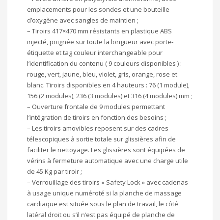
emplacements pour les sondes et une bouteille
d’oxygène avec sangles de maintien ;
– Tiroirs 417×470 mm résistants en plastique ABS
injecté, poignée sur toute la longueur avec porte-
étiquette et tag couleur interchangeable pour
l’identification du contenu ( 9 couleurs disponibles ) :
rouge, vert, jaune, bleu, violet, gris, orange, rose et
blanc. Tiroirs disponibles en 4 hauteurs : 76 (1 module),
156 (2 modules), 236 (3 modules) et 316 (4 modules) mm ;
– Ouverture frontale de 9 modules permettant
l’intégration de tiroirs en fonction des besoins ;
– Les tiroirs amovibles reposent sur des cadres
télescopiques à sortie totale sur glissières afin de
faciliter le nettoyage. Les glissières sont équipées de
vérins à fermeture automatique avec une charge utile
de 45 Kg par tiroir ;
– Verrouillage des tiroirs « Safety Lock » avec cadenas
à usage unique numéroté si la planche de massage
cardiaque est située sous le plan de travail, le côté
latéral droit ou s’il n’est pas équipé de planche de