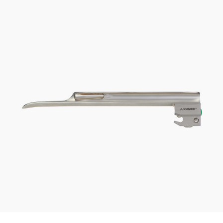
FO Miller spatule (avec fibre intégré)