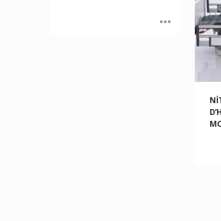
Nİ
D’
MO