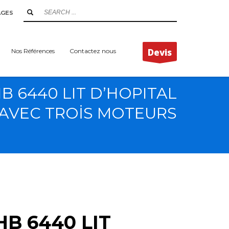
AGES
Devis
Nos Références
Contactez nous
B 6440 LIT D’HOPITAL
AVEC TROİS MOTEURS
HB 6440 LIT